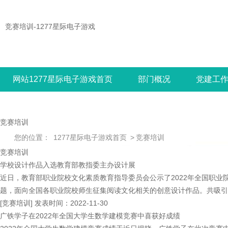
竞赛培训-1277星际电子游戏
网站1277星际电子游戏首页
部门概况
党建工
下载专区
竞赛培训
您的位置：
1277星际电子游戏首页
>
竞赛培训
竞赛培训
学校设计作品入选教育部教指委主办设计展
近日，教育部职业院校文化素质教育指导委员会公示了2022年全国职业
题，面向全国各职业院校师生征集阅读文化相关的创意设计作品。共吸引618
[竞赛培训]
发表时间：2022-11-30
广铁学子在2022年全国大学生数学建模竞赛中喜获好成绩