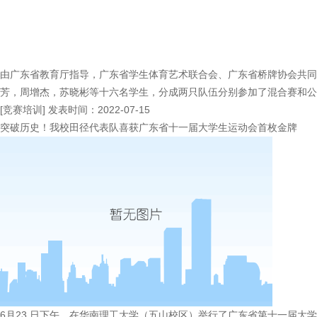
由广东省教育厅指导，广东省学生体育艺术联合会、广东省桥牌协会共同
芳，周增杰，苏晓彬等十六名学生，分成两只队伍分别参加了混合赛和公开
[竞赛培训]
发表时间：2022-07-15
突破历史！我校田径代表队喜获广东省十一届大学生运动会首枚金牌
6月23 日下午，在华南理工大学（五山校区）举行了广东省第十一届大