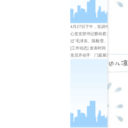
4月27日下午，实训中心党支
心党支部书记蔡幼君主讲。蔡幼君
过“毛泽东、陈毅雪...
[工作动态]
发表时间：2022-04-
党员齐动手 门庭展新颜