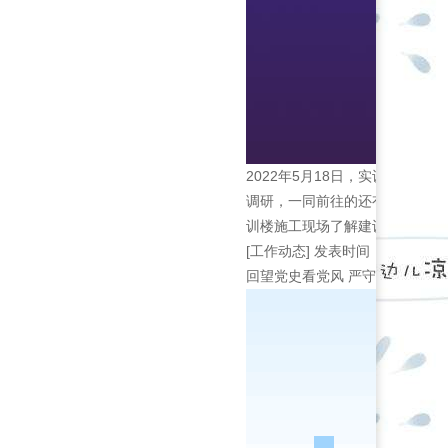
2022年5月18日，实训中心
调研，一同前往的还有2022年
训楼施工现场了解建设情况，...
[工作动态]
发表时间：2022-05-
回望党史看党风 严守纪律树正气