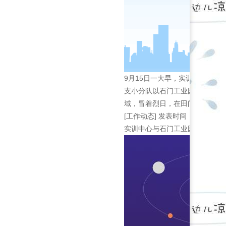
9月15日一大早，实训中心党
支小分队以石门工业园为起点，
域，冒着烈日，在田间地头、在..
[工作动态]
发表时间：2022-09-
实训中心与石门工业园合作开展