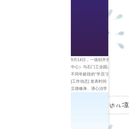
9月14日，一场别开生面的安
中心）与石门工业园共同举办，
不同年龄段的“学员”济济一...
[工作动态]
发表时间：2022-09-
立德修身、潜心治学，努力成为“