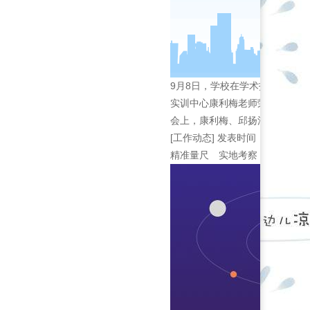
9月8日，学校在学术报告厅隆
实训中心康利梅老师荣获年度优
会上，康利梅、邱扬法、刘...
[工作动态]
发表时间：2022-09-
精准量尺 实地考察