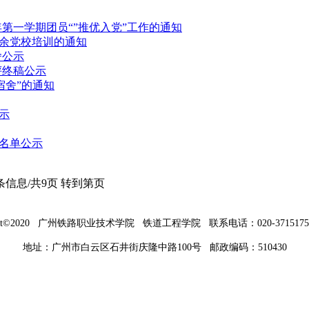
学年第一学期团员“”推优入党”工作的通知
余党校培训的通知
舍公示
评终稿公示
明宿舍”的通知
示
名单公示
条信息/共9页
转到第页
ight©2020 广州铁路职业技术学院 铁道工程学院 联系电话：020-37151750 
地址：广州市白云区石井街庆隆中路100号 邮政编码：510430