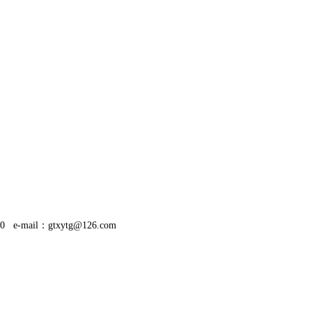
e-mail：
gtxytg@126.com