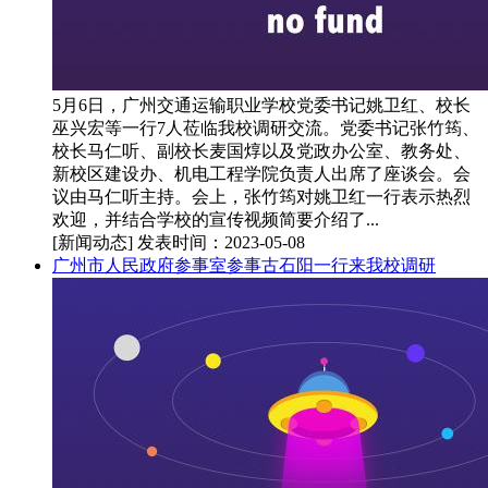
5月6日，广州交通运输职业学校党委书记姚卫红、校长
巫兴宏等一行7人莅临我校调研交流。党委书记张竹筠、
校长马仁听、副校长麦国焞以及党政办公室、教务处、
新校区建设办、机电工程学院负责人出席了座谈会。会
议由马仁听主持。会上，张竹筠对姚卫红一行表示热烈
欢迎，并结合学校的宣传视频简要介绍了...
[新闻动态]
发表时间：2023-05-08
广州市人民政府参事室参事古石阳一行来我校调研