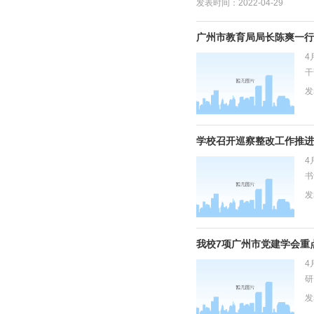
发表时间：2022-04-29
广州市教育局局长陈爽一行
4
干
室
发
学校召开巡察整改工作推进
4
书
市
发
我校7项广州市党建学会重
4
研
成
发