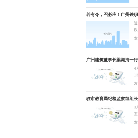
若有令，召必应！广州铁职
近
政
念
发
广州建筑董事长梁湖清一行
4
1
建
发
驻市教育局纪检监察组组长
3
室
记
发