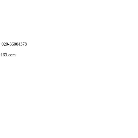
-36004378
@163.com