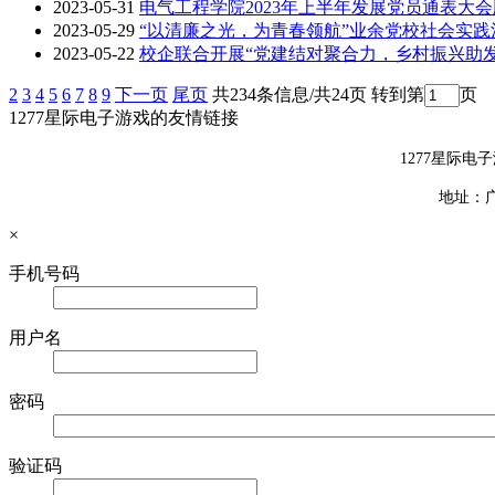
2023-05-31
电气工程学院2023年上半年发展党员通表大
2023-05-29
“以清廉之光，为青春领航”业余党校社会实践
2023-05-22
校企联合开展“党建结对聚合力，乡村振兴助发
2
3
4
5
6
7
8
9
下一页
尾页
共234条信息/共24页
转到第
页
1277星际电子游戏的友情链接
1277星际电子
地址：广
×
手机号码
用户名
密码
验证码