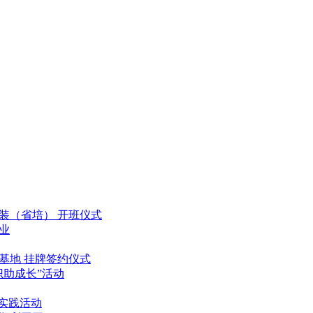
装（省培） 开班仪式
业
基地 挂牌签约仪式
助成长”活动
实践活动