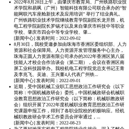
2022年8月28日上午，由肇庆市教育局、广州铁路职业技
术学院和易飒（广州）智能科技有限公司联合承办的“智
能网联汽车座舱新技术及应用培训” 举行了结业典礼。
广州铁路职业技术学院继续教育学院副院长龙开胜，机
电工程学院副院长罗锡才以及来自肇庆市科技中等职业
学校、肇庆市四会中等专业学校、肇...
[新闻中心]
发表时间：2022-09-02
8月30日，我校受邀参加由珠海市香洲区委组织部、人力
资源和社会保障局、人力资源开发管理服务中心主办，
珠海正圆人力资源有限公司承办的2022年香洲区第八届
技能人才校企合作洽谈会（第二期），会议在香洲区南
屏工业科技园举办。我校机电工程学院党总支书记王青
及李兆飞、吴迪、王兴董4人代表广州铁...
[新闻中心]
发表时间：2022-09-01
近期，受中国机械工业职工思想政治工作研究会（以下
简称：中国机械政研会）委托，中国机械政研会机械职
业教育思想政治工作研究会（以下简称：机械职教政研
会）组织开展了2022年度机械职业教育思想政治工作研
究课题申报工作，得到了各职业院校的积极响应。经机
械职教政研会学术工作委员会评审通过，...
[新闻中心]
发表时间：2022-08-23
为了更好地落实机电工程学院毕业生就业，深入了解企