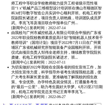
师工程中等职业学校教师能力提升工程省级示范性项
目“1 x”机械产品三维模型设计培训班在佛山市顺德区智
科3d打印数字智造公共实训中心顺利开班。机电工程学
院副院长诸进才，项目负责人胡艳娥，培训团队成员罗
武、李兆飞等及项目联合申报单位广州...
[新闻中心]
发表时间：2022-07-14
由我校与广州市威控机器人有限公司联合申报的广东省
2022年职业院校教师素质提高计划“智能机器人技术骨干
教师培训”（国培计划）项目于2022年7月11日在广州黄
埔区广东省机械研究所智能装备产业园顺利开班。开班
仪式由项目负责人邹伟全老师主持，继续教育学院院长
龚健、机电工程学院副院长诸进才、班...
[新闻中心]
发表时间：2022-07-11
为切实做好2022年我校在全国各省的招生宣传工作，加
大招生宣传力度，科学指导外省考生填报我校志愿，使
广大考生和家长更全面、更准确地了解我校的招生政
策、专业优势、办学特色及就业情况，打通服务考生
的“最后一公里”，助力考生圆好大学梦。6月23至27日期
间，机电工程学院党总支书记王青率李兆飞...
[新闻中心]
发表时间：2022-06-27