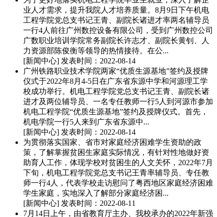
业人才需求，提升我院人才培养质量。8月9日下午机电
工程学院党总支书记王青、副院长诸进才率两名辅导员
一行4人前往广州数控设备有限公司，受到广州数控公司
广数职业培训学院常务副院长许志才、副院长黄钊、人
力资源部陈俊衡等领导的热情接待。在公...
[新闻中心]
发表时间：2022-08-14
广州铁路职业技术学院两家“优质生源基地”签约及授牌
仪式于2022年8月4-5日在广东省东源中学和河源理工学
校成功举行。机电工程学院党总支书记王青、副院长诸
进才及两位辅导员、一名专任教师一行5人到河源市参加
机电工程学院“优质生源基地”签约及授牌仪式。首先，
机电学院一行5人来到广东省东源中...
[新闻中心]
发表时间：2022-08-14
为贯彻落实国家、省市对家庭经济困难学生资助的政
策，了解掌握贫困生家庭实际情况，有针对性地做好资
助育人工作，体现学校对贫困生的人文关怀，2022年7月
下旬，机电工程学院党总支书记王青率辅导员、专任教
师一行4人，代表学校走访慰问了粤西地区家庭经济困难
学生家庭，实地深入了解部分家庭经济困...
[新闻中心]
发表时间：2022-08-11
7月14日上午，由省教育厅主办、我校承办的2022年新强