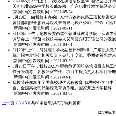
2021年5月22日上午，我校在执信南校区501会议室
天河职业高级中学校长戚韶梅、广东职业技术学院经济管
[新闻中心]
发表时间：2021-05-24
5月10日，由我校主办的广东地方铁路线路工班长培训
资源部副部长廖云聪以及来自粤北铁路公司、中铁（阳江）
[新闻中心]
发表时间：2021-05-11
3月30日下午，副校长乔西铭带领继续教育学院、实训
调研会上，李茵向我校与会人员简要介绍了该公司的发展
[新闻中心]
发表时间：2021-04-01
3月29日上午，河源理工学校副校长刘翠梅、广东职大
院、招生就业处相关负责人参加了交流。乔西铭首先对来宾
[新闻中心]
发表时间：2021-03-30
3月17日下午，我校2021年职教教师国培省培项目实
作分管领导、各教研室主任、项目申报负责人和项目管理
[新闻中心]
发表时间：2021-03-18
我校荣获2020年全国高校现代远程教育“优秀校外学习中
会、全国高校现代远程教育协作组、国家开放大学指导，《
[新闻中心]
发表时间：2021-03-03
上一页
2
3
4
5
6
共68条信息/共7页
转到第页
1277星际电