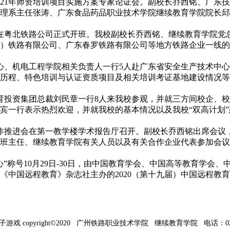
召开2021年师资培训项目实施方案专家论证会。副校长乔西铭、
理系主任张涛、广东食品药品职业技术学院继续教育学院院长邱礼平
班在粤北铁路公司正式开班。我校副校长乔西铭、继续教育学院
铁路有限公司、广东春罗铁路有限公司等地方铁路企业一线的38
中心、机电工程学院相关负责人一行5人赴广东省安全生产技术中
历程、特色培训与认证资质项目及相关培训考证基地建设情况等，希
教育投资集团总裁刘民章一行8人来我校参观，并就三方间校企、
一行表示热烈欢迎，并就我校的基本情况以及我校“双高计划”建设
施工作推进会在第一教学楼学术报告厅召开。副校长乔西铭出席会
班主任、继续教育学院有关人员以及有关合作企业代表参加会议。会
心”称号10月29日-30日，由中国教育学会、中国高等教育学
中国远程教育》杂志社主办的2020（第十九届）中国远程教育大
子游戏 copyright©2020 广州铁路职业技术学院 继续教育学院 电话：020-