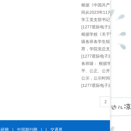
根据《中国共产党发展党员
间从2023年11月27日
学工党支部书记 ：沈 依...
[1277星际电子游戏的公告]
根据学校《关于评选202
级各班各学生组织自愿提交
荐，学院党总支会议讨论，现
[1277星际电子游戏的公告]
各班级： 根据学校《关于评
平、公正、公开的原则，拟推
公示，公示时间为2023年11月
[1277星际电子游戏的公告]
2
3
科研网
|
中国期刊网
|
|
交通界