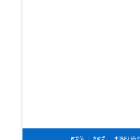
教育部
|
发改委
|
中国高职高