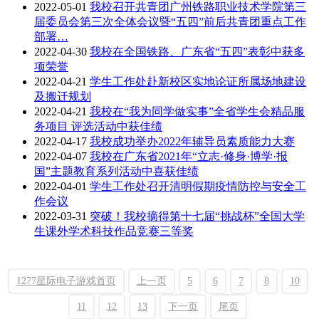
2022-05-01
我校召开共青团广州铁路职业技术学院第三
届委员会第三次全体会议暨“五四”前后共青团重点工作
部署…
2022-04-30
我校在全国铁路、广东省“五四”表彰中获多
项荣誉
2022-04-21
学生工作处赴新校区实地论证所属场地建设
及搬迁规划
2022-04-21
我校在“我为同学做实事”全省学生会精品服
务项目 评选活动中获佳绩
2022-04-17
我校成功举办2022年辅导员素质能力大赛
2022-04-07
我校在广东省2021年“立志·修身·博学·报
国”主题教育系列活动中喜获佳绩
2022-04-01
学生工作处召开清明假期疫情防控与安全工
作会议
2022-03-31
突破！我校摘得第十七届“挑战杯”全国大学
生课外学术科技作品竞赛三等奖
1277星际电子游戏首页
上一页
5
6
7
8
10
11
12
13
下一页
尾页