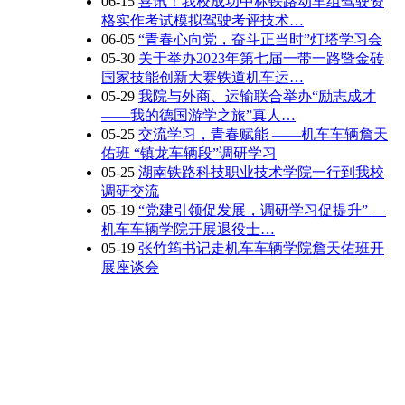
06-15
喜讯！我校成功中标铁路动车组驾驶资
格实作考试模拟驾驶考评技术…
06-05
“青春心向党，奋斗正当时”灯塔学习会
05-30
关于举办2023年第七届一带一路暨金砖
国家技能创新大赛铁道机车运…
05-29
我院与外商、运输联合举办“励志成才
——我的德国游学之旅”真人…
05-25
交流学习，青春赋能 ——机车车辆詹天
佑班 “镇龙车辆段”调研学习
05-25
湖南铁路科技职业技术学院一行到我校
调研交流
05-19
“党建引领促发展，调研学习促提升” —
机车车辆学院开展退役士…
05-19
张竹筠书记走机车车辆学院詹天佑班开
展座谈会