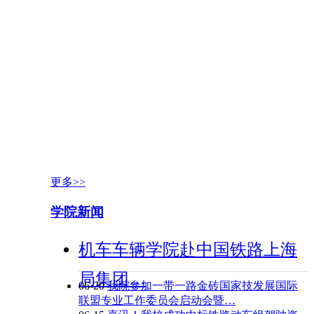
更多>>
学院新闻
机车车辆学院赴中国铁路上海
局集团…
06-20
我院参加一带一路金砖国家技发展国际
联盟专业工作委员会启动会暨…