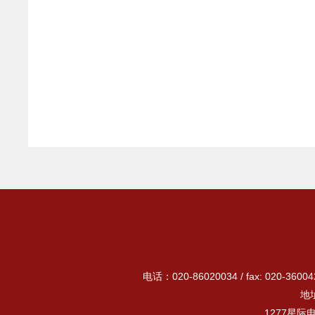
电话：020-86020034 / fax: 020-3
地
1277星际