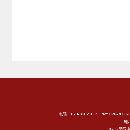
电话：020-86020034 / fax: 020-3
地
1277星际