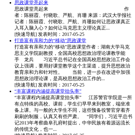
思政课堂亮起来
思政课堂亮起来 作
者：陈丽霞、付晓歌、严航、肖珊 来源：武汉大学报社
记者：陈丽霞、付晓歌、严航、肖珊如何让思政课真正
入耳入脑入心？如何让马克思主义理论真正...
[快速导航]
发表时间：2017-05-25
打造富有亲和力的“移动”思政课堂
打造富有亲和力的“移动”思政课堂作者：湖南大学马克
思主义学院副教授，全国高校思想政治理论课教学能
手 龙兵 习近平总书记在全国高校思想政治工作会
议上强调，要用好课堂教学这个主渠道，提升思想政治
教育亲和力和针对性。 当前，进一步在改进中加强
思想政治理论课，是高校思想政治工作的...
[快速导航]
发表时间：2017-05-25
“丰富课程内涵提高课堂抬头率”
“丰富课程内涵提高课堂抬头率” 江苏警官学院是一所
有点特殊的高校。课前，学生们早早来到教室，端坐准
备上课。与一般的大学生不同，这些预备役警官穿着齐
刷刷的制服，认真又有些严肃。 “同学们，习近平总书
记2013年考察曲阜孔府时提出，中华民族有着源远流长
的传统文化，也一...