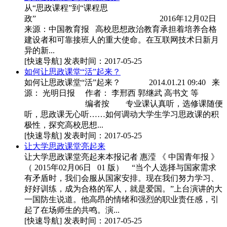
从“思政课程”到“课程思
政” 2016年12月02日
来源：中国教育报 高校思想政治教育承担着培养合格
建设者和可靠接班人的重大使命。在互联网技术日新月
异的新...
[快速导航]
发表时间：2017-05-25
如何让思政课堂“活”起来？
如何让思政课堂“活”起来？ 2014.01.21 09:40 来
源： 光明日报 作者： 李邢西 郭继武 高书文 等
编者按 专业课认真听，选修课随便
听，思政课无心听……如何调动大学生学习思政课的积
极性，探究高校思想...
[快速导航]
发表时间：2017-05-25
让大学思政课堂亮起来
让大学思政课堂亮起来本报记者 惠滢 《 中国青年报 》
（ 2015年02月06日 01 版） “当个人选择与国家需求
有矛盾时，我们会服从国家安排。现在我们努力学习、
好好训练，成为合格的军人，就是爱国。”上台演讲的大
一国防生说道。他高昂的情绪和强烈的职业责任感，引
起了在场师生的共鸣。演...
[快速导航]
发表时间：2017-05-25