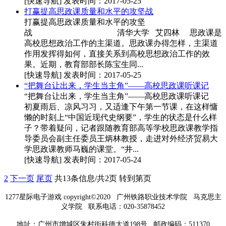
[快速导航]
发表时间：2017-05-25
打赢提高思政课质量和水平的攻坚战
打赢提高思政课质量和水平的攻坚
战 清华大学 艾四林 思政课是
高校思想政治工作的主渠道。思政课办得怎样，主渠道
作用发挥得如何，直接关系到高校思想政治工作的效
果。近期，教育部部长陈宝生同...
[快速导航]
发表时间：2017-05-25
“把舞台让出来，学生当主角”——高校思政课听课记
“把舞台让出来，学生当主角”——高校思政课听课记
初夏雨后、凉风习习，又适逢下午第一节课，在这样慵
懒的时刻上“中国近现代史纲要”，学生的状态是什么样
子？带着疑问，记者跟随教育部高等学校思政课教学指
导委员会副主任委员王炳林教授，走进对外经济贸易大
学思政课教师马巍的课堂。“井...
[快速导航]
发表时间：2017-05-24
2
下一页
尾页
共13条信息/共2页
转到第页
1277星际电子游戏 copyright©2020 广州铁路职业技术学院 马克思主
义学院 联系电话：020-35878452
地址：广州市增城区朱村街科德大道198号 邮政编码：511370