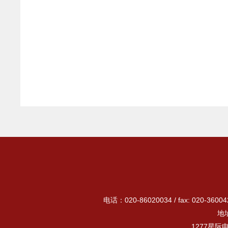
电话：020-86020034 / fax: 020-3
地
1277星际