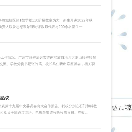
教城校区第1教学楼110阶梯教室为大一新生开讲2022年秋
人以及思想政治理论课教师代表与200余名新生一...
兴工作情况。广州市派驻清远市连南瑶族自治县大麦山镇驻镇帮
交流。学校党委书记张竹筠、校长马仁听出席座谈会，相关职
起热议
记代表第十九届中央委员会向大会作报告。我校分别在石门和科教
和党员干部通过网络、电视等渠道收听收看直播。在收...