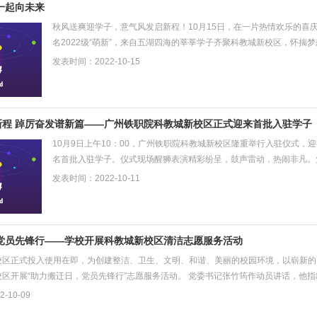
一起向未来
秋风送爽迎学子，意气风发启新程！10月15日，在一片热情欢乐的喜
名2022级“萌新”，来自五湖四海的莘莘学子齐聚科教城新校区，怀揣
的活力。 广州铁职院科教城新校区迎来2022级新...
发表时间：2022-10-15
新程 踔厉奋发谱新篇——广州铁职院科教城新校区正式迎来首批入驻学子
10月9日上午10：00，广州铁职院科教城新校区隆重举行入驻仪式，
名首批入驻学子。仪式现场醒狮表演精彩纷呈，鼓声雷动，热闹非凡。
焞等领导出席活动，相关职能处室、二级学院负责人...
发表时间：2022-10-11
 党员先锋行——学校开展科教城新校区清洁志愿服务活动
校区正式投入使用在即，为创建整洁、卫生、文明、和谐、美丽的校园环境，以崭新的面
区开展“助力搬迁日，党员先锋行”志愿服务活动。 党委书记张竹筠作动员讲话，他指
-10-09