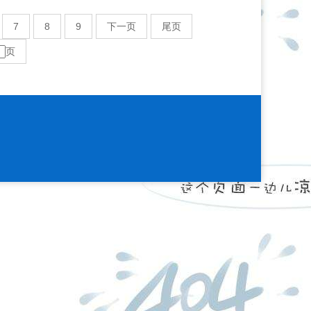
7
8
9
下一页
尾页
页