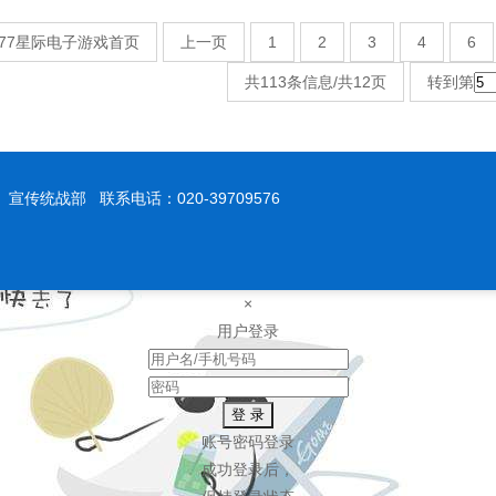
277星际电子游戏首页
上一页
1
2
3
4
6
共113条信息/共12页
转到第
院 宣传统战部 联系电话：020-39709576
×
用户登录
登 录
账号密码登录
成功登录后，