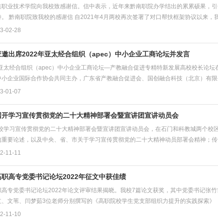
族职业技术学院向我校致感谢信。信中表示，近年来黔南职院办学结出的累累硕果，引
。 黔南职院致我校的感谢信 自2021年4月两校再次签署了对口帮扶框架协议以来，我
-02-28
邀出席2022年亚太经合组织（apec）中小企业工商论坛并发言
年亚太经合组织（apec）中小企业工商论坛—产教融合促进专精特新发展高校校长论
小企业国际合作协会共同主办，广东省产教融合促进会、国创融合科技（北京）有限公司
-01-07
召开学习宣传贯彻党的二十大精神部署会暨宣讲团宣讲动员会
，学校学习宣传贯彻党的二十大精神部署会暨宣讲团宣讲动员会，在石门和科教城两个校
的重要论述，以及中央、省、市关于学习宣传贯彻党的二十大精神动员部署会精神；传达
-11-11
职高专党委书记论坛2022年征文中获佳绩
职高专党委书记论坛2022年论文评审结果揭晓。我校7篇论文获奖，其中党委书记张
、文苇、闫梦茹3位老师分别撰写的《高职院校学生党支部组织力提升的实践探索》《从“
-11-10