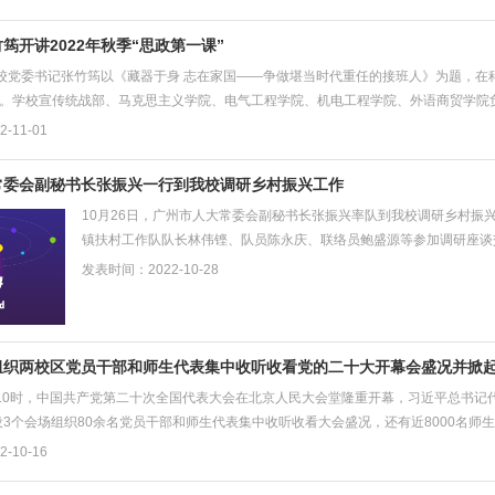
筠开讲2022年秋季“思政第一课”
学校党委书记张竹筠以《藏器于身 志在家国——争做堪当时代重任的接班人》为题，在科
”。学校宣传统战部、马克思主义学院、电气工程学院、机电工程学院、外语商贸学院负责
-11-01
常委会副秘书长张振兴一行到我校调研乡村振兴工作
10月26日，广州市人大常委会副秘书长张振兴率队到我校调研乡村振
镇扶村工作队队长林伟铿、队员陈永庆、联络员鲍盛源等参加调研座谈
能部门、二级学院有关负责人参加座谈交流活动。 ...
发表时间：2022-10-28
组织两校区党员干部和师生代表集中收听收看党的二十大开幕会盛况并掀
上午10时，中国共产党第二十次全国代表大会在北京人民大会堂隆重开幕，习近平总书
3个会场组织80余名党员干部和师生代表集中收听收看大会盛况，还有近8000名师生
-10-16