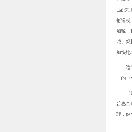
匹配程
抵退税
加税，
域、规
加快地
适
的中
（
普惠金
理，健