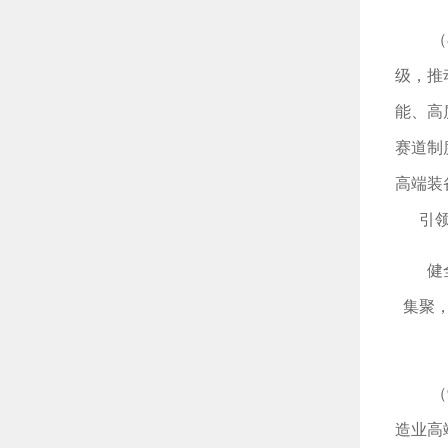
（
级，推
能、高
赛道制
高端装
引
健
集聚
（
造业高