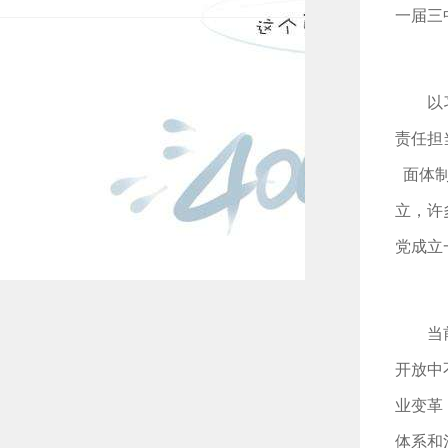
一届三
以
责任担
面体
立，许
党成立
当
开放中
业变革
体系和