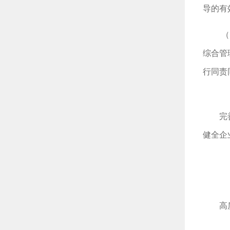
导的有
（
综合管
行同责
完
健全企
高