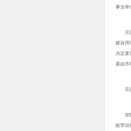
事业单
完
建设用
决定要
素由市
完
加
效带动