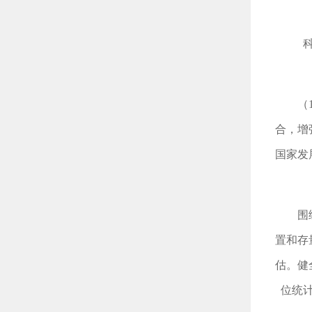
（
合，增
国家发
围
置和存
估。健
位统