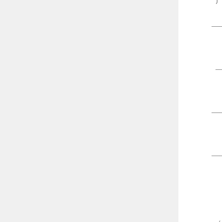
—
—
—