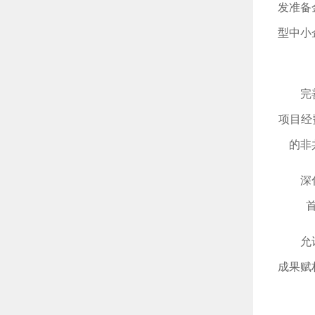
发准备
型中小
完
项目经
的非
深
允
成果赋