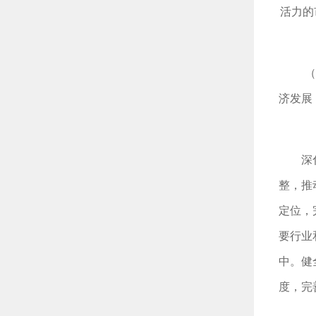
活力的
（
济发展
深
整，推
定位，
要行业
中。健
度，完