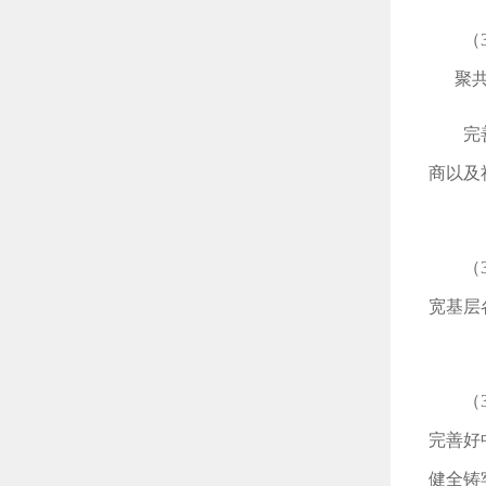
（
聚
完
商以及
（
宽基层
（
完善好
健全铸