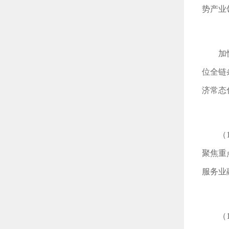
势产业
加
位全链
济常态
（
聚焦重
服务业
（