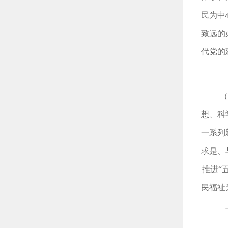
民为中
致远的
代党的
（
想、科
一系列
求是、
推进“
民福祉