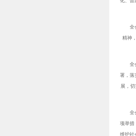
化、普
全
精神
全
署，落
展，切
全
项举措
维护社