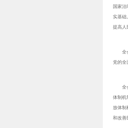
国家治
实基础
提高人
全
党的全
全
体制机
放体制
和改善