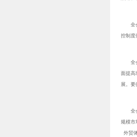
全
控制度
全
面提高
展。要
全
规模市
外贸