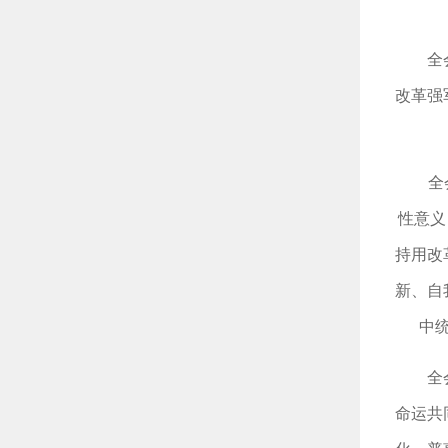
全
改革强
全
性意义
持用改
新、自
中
全
命运共