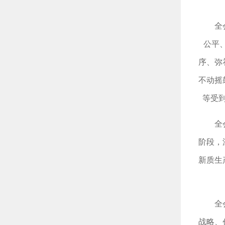
全
公平
序、弥
不动摇
等受
全
阶段，
新质生
全
战略、