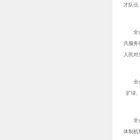
才队伍
全
共服务
人民对
全
扩绿
全
体制机