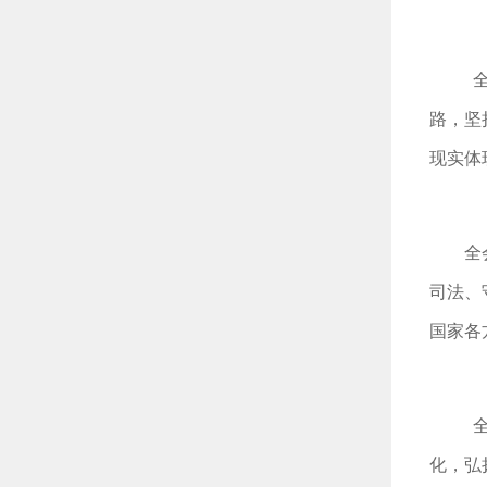
路，坚
现实体
全
司法、
国家各
化，弘