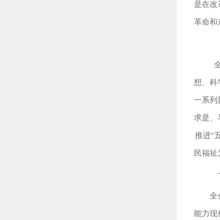
是在改
革命和
想、科
一系列
求是、
推进“
民福祉
全
能力现