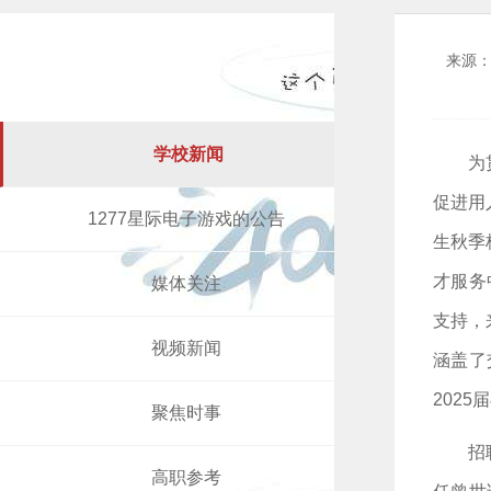
来源
学校新闻
为
促进用
1277星际电子游戏的公告
生秋季
才服务
媒体关注
支持，
视频新闻
涵盖了
202
聚焦时事
招
高职参考